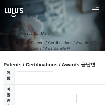
Innovation Always Our Mind
룰루즈
Patents / Certifications / Awards 글답변
Patents / Certifications / Awards 글답변
Patents / Certifications / Awards 글답변
이
름
비
밀
번