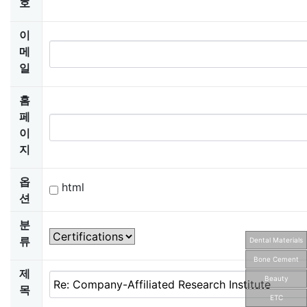
호
이
메
일
홈
페
이
지
옵
html
션
분
류
Dental Materials
Bone Cement
제
Beauty
목
ETC